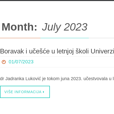
content
Month:
July 2023
Boravak i učešće u letnjoj školi Univerz
01/07/2023
dr Jadranka Luković je tokom juna 2023. učestvovala u le
VIŠE INFORMACIJA