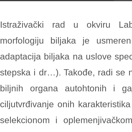
content
Istraživački rad u okviru La
morfologiju
biljaka je usmeren 
adaptacija biljaka na uslove spec
stepska i dr…). Takođe, radi se 
biljnih organa autohtonih i ga
cilj
utvrđivanje onih karakteristika
selekcionom i oplemenjivačkom