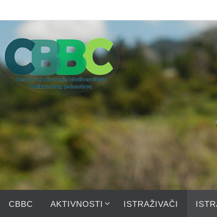
Skip
to
content
Skip
CBBC
AKTIVNOSTI
ISTRAŽIVAČI
ISTR
to