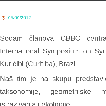
content
05/09/2017
Sedam članova CBBC centra
International Symposium on Syr
Kurićibi (Curitiba), Brazil.
Naš tim je na skupu predstavio
taksonomije, geometrijske mo
istraživanja i ekologije.