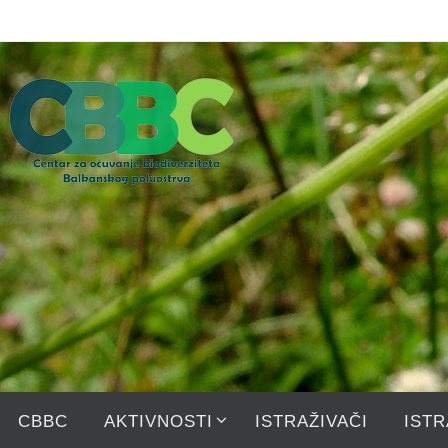
Skip
to
content
Skip
CBBC
AKTIVNOSTI
ISTRAŽIVAČI
ISTR
to