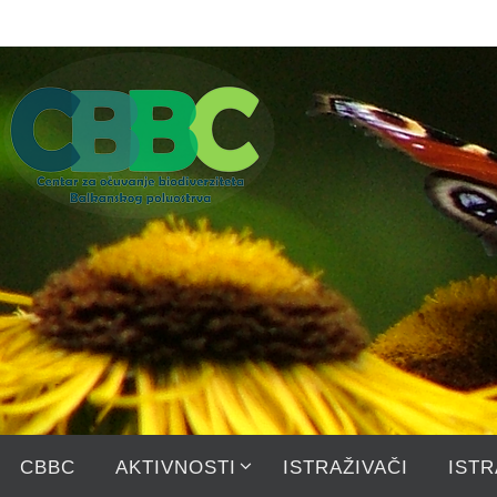
Skip
to
content
Skip
CBBC
AKTIVNOSTI
ISTRAŽIVAČI
ISTR
to