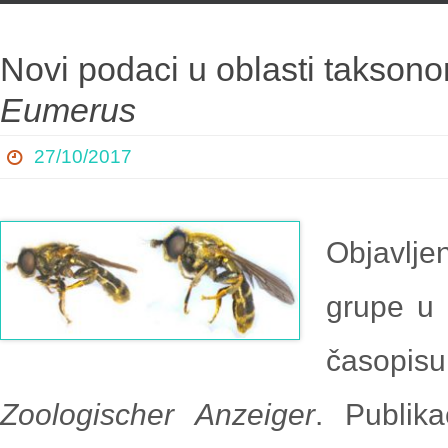
content
Novi podaci u oblasti taksono
Eumerus
27/10/2017
Objavlje
grupe u
časopis
Zoologischer Anzeiger
. Publik